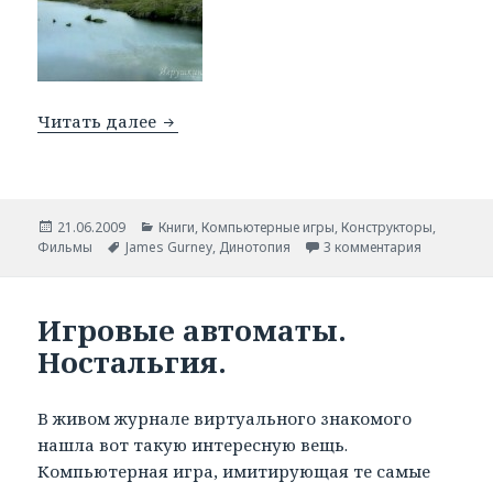
Читать далее
Динотопия.
Опубликовано
21.06.2009
Рубрики
Книги
,
Компьютерные игры
,
Конструкторы
,
Фильмы
Метки
James Gurney
,
Динотопия
3 комментария
Игровые автоматы.
Ностальгия.
В живом журнале виртуального знакомого
нашла вот такую интересную вещь.
Компьютерная игра, имитирующая те самые