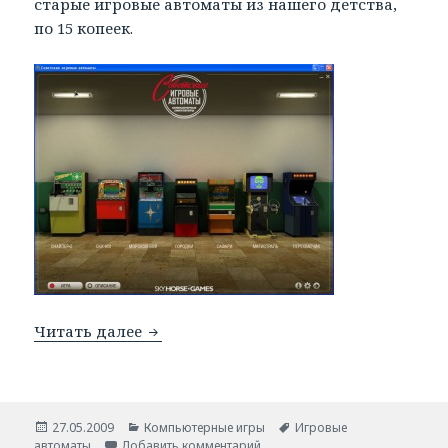
старые игровые автоматы из нашего детства,
по 15 копеек.
Читать далее
Игровые автоматы. Ностальгия.
Опубликовано
27.05.2009
Рубрики
Компьютерные игры
Метки
Игровые
автоматы
Добавить комментарий