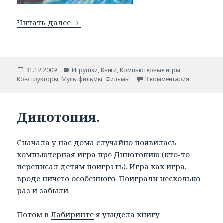
Читать далее
Снежные королевы.
Опубликовано
31.12.2009
Рубрики
Игрушки
,
Книги
,
Компьютерные игры
,
Конструкторы
,
Мультфильмы
,
Фильмы
3 комментария
Динотопия.
Сначала у нас дома случайно появилась
компьютерная игра про Динотопию (кто-то
переписал детям поиграть). Игра как игра,
вроде ничего особенного. Поиграли несколько
раз и забыли.
Потом в
Лабиринте
я увидела книгу