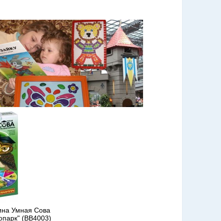
ина Умная Сова
опарк" (ВВ4003)