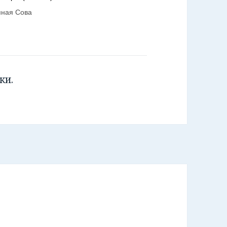
мная Сова
ки.