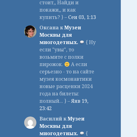
стоит,, Найди и
покажи,, и как
купить? } –
Сен 03, 1:13
Оксана к
Музеи
Москвы для
многодетных.
{ Ну
если "увы", то
возьмите с полки
пирожок.
А если
серьезно - то на сайте
музея космонавтики
новые расценки 2024
года на билеты:
полный... } –
Янв 19,
23:42
Василий к
Музеи
Москвы для
многодетных.
{