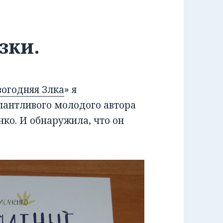
зки.
вогодняя Злка
» я
лантливого молодого автора
нко. И обнаружила, что он