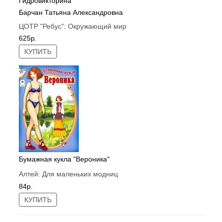
Гидровикторина
Барчан Татьяна Александровна
ЦОТР "Ребус":
Окружающий мир
625р.
КУПИТЬ
Бумажная кукла "Вероника"
Алтей:
Для маленьких модниц
84р.
КУПИТЬ