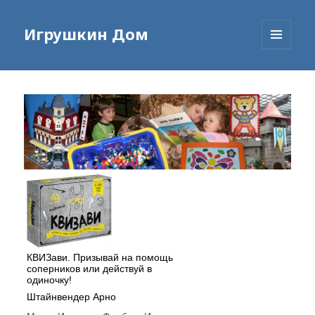
Игрушкин Дом
МЕНЮ
И
ВИДЖЕТЫ
КВИЗави. Призывай на помощь
соперников или действуй в
одиночку!
Штайнвендер Арно