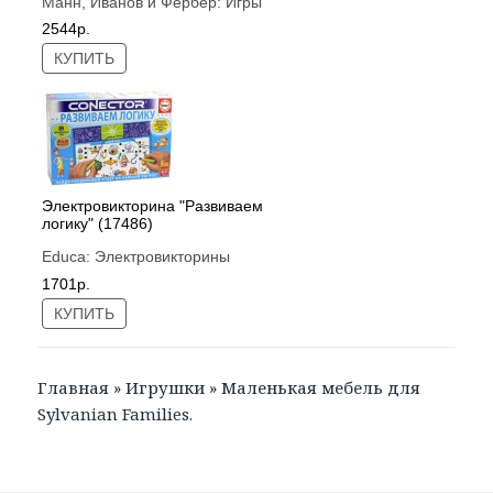
Манн, Иванов и Фербер:
Игры
2544р.
КУПИТЬ
Электровикторина "Развиваем
логику" (17486)
Educa:
Электровикторины
1701р.
КУПИТЬ
Главная
»
Игрушки
»
Маленькая мебель для
Sylvanian Families.