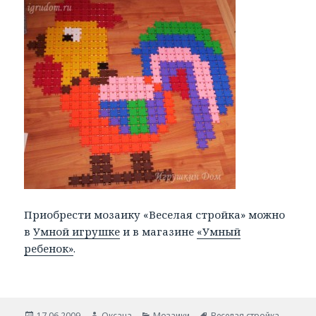
Приобрести мозаику «Веселая стройка» можно
в
Умной игрушке
и в магазине
«Умный
ребенок»
.
Опубликовано
17.06.2009
Автор
Оксана
Рубрики
Мозаики
Метки
Веселая стройка
,