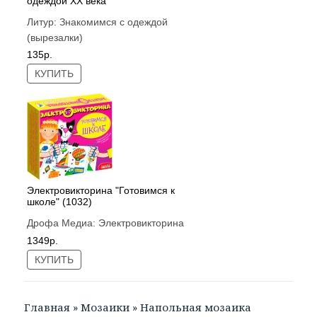
одеждой ХХ века
Литур:
Знакомимся с одеждой
(вырезалки)
135р.
КУПИТЬ
Электровикторина "Готовимся к
школе" (1032)
Дрофа Медиа:
Электровикторина
1349р.
КУПИТЬ
Главная
»
Мозаики
»
Напольная мозаика