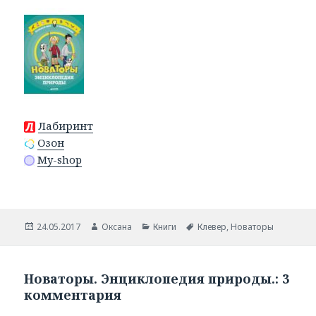
Лабиринт
Озон
My-shop
Опубликовано
24.05.2017
Автор
Оксана
Рубрики
Книги
Метки
Клевер
,
Новаторы
Новаторы. Энциклопедия природы.: 3
комментария