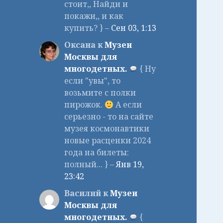
стоит,, Найди и
покажи,, и как
купить? } –
Сен 03, 1:13
Оксана к
Музеи
Москвы для
многодетных.
{ Ну
если "увы", то
возьмите с полки
пирожок.
А если
серьезно - то на сайте
музея космонавтики
новые расценки 2024
года на билеты:
полный... } –
Янв 19,
23:42
Василий к
Музеи
Москвы для
многодетных.
{