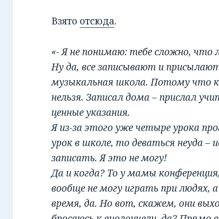
Взято
отсюда
.
«- Я не понимаю: тебе сложно, что 
Ну да, все записывают и присылают
музыкальная школа. Потому что к
нельзя. Записал дома – прислал уч
ценные указания.
Я из-за этого уже четыре урока пр
урок в школе, то деваться неуда –
записать. Я это не могу!
Да и когда? То у мамы конференция
вообще не могу играть при людях, а 
время, да. Но вот, скажем, они вых
бросаюсь к виолончели, да? Прямо в