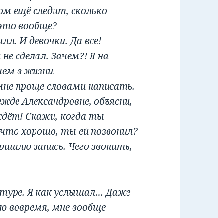
м ещё следит, сколько
это вообще?
л. И девочки. Да все!
 не сделал. Зачем?! Я на
чем в жизни.
 мне проще словами написать.
жде Александровне, объясни,
ждёт! Скажи, когда ты
– что хорошо, ты ей позвонил?
пришлю запись. Чего звонить,
атуре. Я как услышал… Даже
аю вовремя, мне вообще