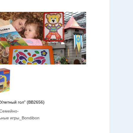
"Улетный гол" (ВВ2656)
Семейно-
ьные игры_Bondibon