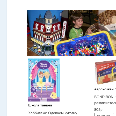
Аэрохоккей 
BONDIBON:
развлекател
Школа танцев
802р.
Хоббитека:
Одеваем куколку