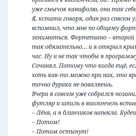
уже смычок канифолю, они так себ
Я, кстати говоря, один раз совсем 
вспомнил, что мне по общему фор
заниматься. Фортепиано – второй 
так обязательно… и я открыл крыш
час. Ну и не так чтобы я программу
Сочинял. Потому что когда ещё, ес
хоть как-то можно при них, это вро
точно дурака не поваляешь.
Вчера я совсем уже собрался поза
футляр и шпиль в виолончель вста
– Лёня, а я блинчиков напекла. Буде
– Потом!
– Потом остынут!