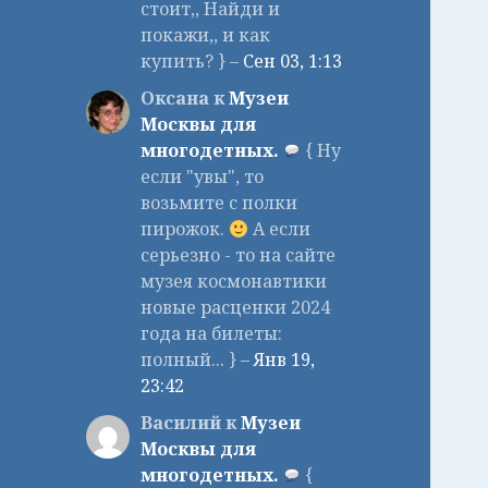
стоит,, Найди и
покажи,, и как
купить? } –
Сен 03, 1:13
Оксана к
Музеи
Москвы для
многодетных.
{ Ну
если "увы", то
возьмите с полки
пирожок.
А если
серьезно - то на сайте
музея космонавтики
новые расценки 2024
года на билеты:
полный... } –
Янв 19,
23:42
Василий к
Музеи
Москвы для
многодетных.
{