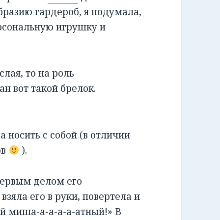
разию гардероб, я подумала,
ерсональную игрушку и
слая, то на роль
н вот такой брелок.
а носить с собой (в отличии
ов
).
первым делом его
зяла его в руки, повертела и
ой миша-а-а-а-а-атный!» В