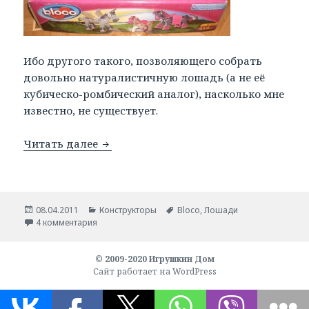
Ибо другого такого, позволяющего собрать
довольно натуралистичную лошадь (а не её
кубическо-ромбический аналог), насколько мне
известно, не существует.
Читать далее
Bloco-лошади.
Опубликовано
08.04.2011
Рубрики
Конструкторы
Метки
Bloco
,
Лошади
4 комментария
© 2009-2020
Игрушкин Дом
Сайт работает на WordPress