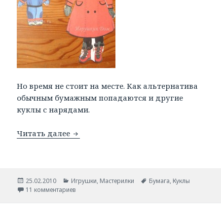
Но время не стоит на месте. Как альтернатива
обычным бумажным попадаются и другие
куклы с нарядами.
Читать далее
Бумажные куклы и костюмы.
Опубликовано
25.02.2010
Рубрики
Игрушки
,
Мастерилки
Метки
Бумага
,
Куклы
11 комментариев