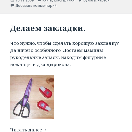
Опубликовано
10.11.2009
Рубрики
Книги
,
Мастерилки
Метки
Бумага
,
картон
Добавить комментарий
Делаем закладки.
Что нужно, чтобы сделать хорошую закладку?
Да ничего особенного. Достаем мамины
рукодельные запасы, находим фигурные
ножницы и два дырокола.
Читать далее
Делаем закладки.