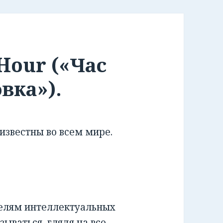
 Hour («Час
вка»).
известны во всем мире.
телям интеллектуальных
ываться, глядя на все