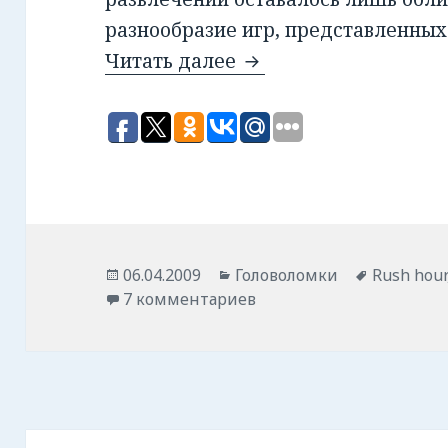
разнообразие игр, представленны
Читать далее
Think Fun. Rush Hour
Опубликовано
06.04.2009
Рубрики
Головоломки
Метки
Rush hour
7 комментариев