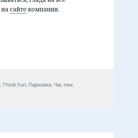
х на
сайте
компании.
 («Час пик» или «Парковка»).
,
Think Fun
,
Парковка
,
Час пик