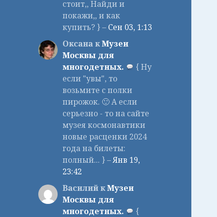
стоит,, Найди и
покажи,, и как
купить? } –
Сен 03, 1:13
Оксана к
Музеи
Москвы для
многодетных.
{ Ну
если "увы", то
возьмите с полки
пирожок. 🙂 А если
серьезно - то на сайте
музея космонавтики
новые расценки 2024
года на билеты:
полный... } –
Янв 19,
23:42
Василий к
Музеи
Москвы для
многодетных.
{