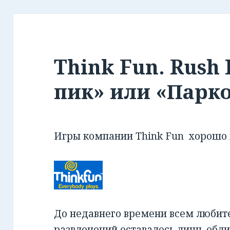
Think Fun. Rush
пик» или «Парко
Игры компании Think Fun хорошо 
До недавнего времени всем люби
развлечений оставалось лишь облиз