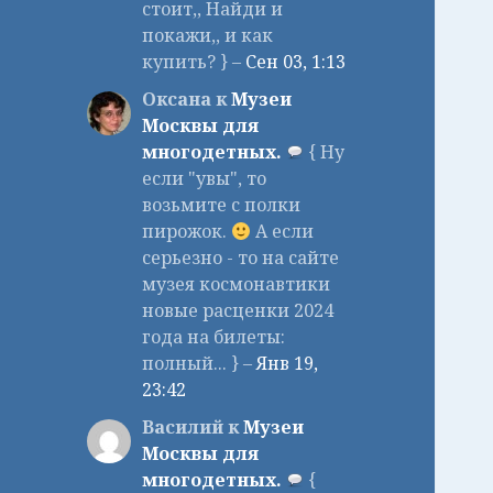
стоит,, Найди и
покажи,, и как
купить? } –
Сен 03, 1:13
Оксана к
Музеи
Москвы для
многодетных.
{ Ну
если "увы", то
возьмите с полки
пирожок.
А если
серьезно - то на сайте
музея космонавтики
новые расценки 2024
года на билеты:
полный... } –
Янв 19,
23:42
Василий к
Музеи
Москвы для
многодетных.
{