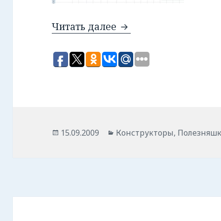
Читать далее
Полезный файл для за
Опубликовано
15.09.2009
Рубрики
Конструкторы
,
Полезняш