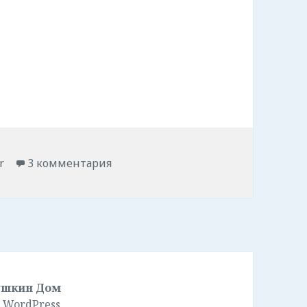
.
r
3 комментария
ушкин Дом
 WordPress