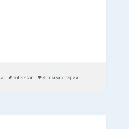
казов Interstar.
ки
Метки
Interstar
4 комментария