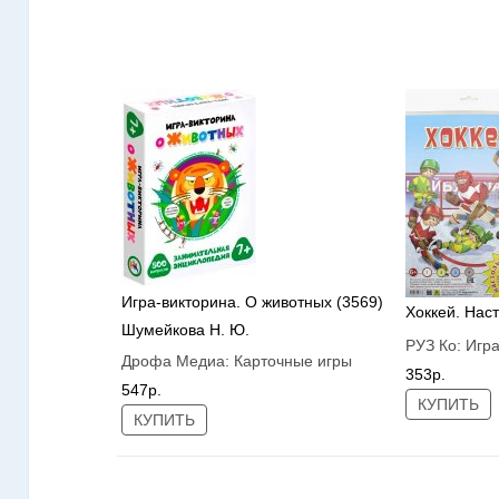
Игра-викторина. О животных (3569)
Хоккей. Нас
Шумейкова Н. Ю.
РУЗ Ко:
Игр
Дрофа Медиа:
Карточные игры
353р.
547р.
КУПИТЬ
КУПИТЬ