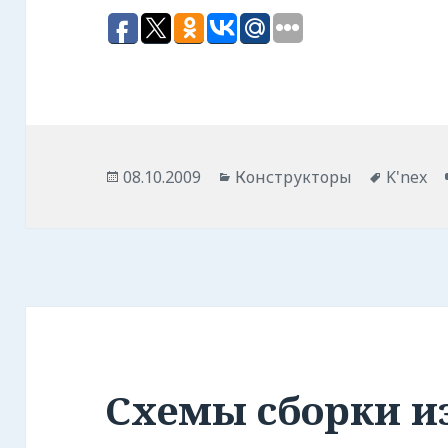
Опубликовано
08.10.2009
Рубрики
Конструкторы
Метки
K'nex
Схемы сборки из