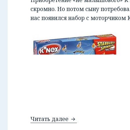
Приобретение «не малышового» K
скромно. Но потом сыну потребова
нас появился набор с моторчиком Kn
Читать далее
K’nex для взрослых 