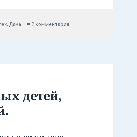
nex
,
Дача
2 комментария
лых детей,
й.