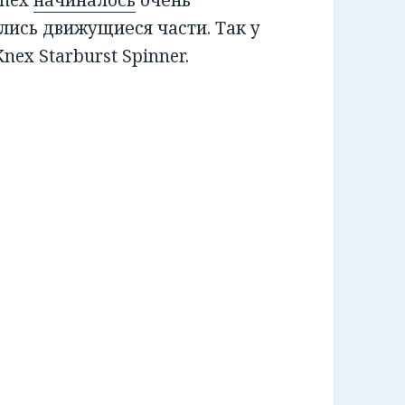
’nex
начиналось
очень
лись движущиеся части. Так у
ex Starburst Spinner.
детей, моторизованный.