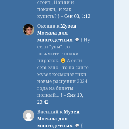
стоит,, Найди и
покажи,, и как
купить? } –
Сен 03, 1:13
Оксана к
Музеи
Москвы для
многодетных.
{ Ну
если "увы", то
возьмите с полки
пирожок.
А если
серьезно - то на сайте
музея космонавтики
новые расценки 2024
года на билеты:
полный... } –
Янв 19,
23:42
Василий к
Музеи
Москвы для
многодетных.
{