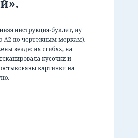
й».
няя инструкция-буклет, ну
о А2 по чертежным меркам).
ы везде: на сгибах, на
тсканировала кусочки и
 состыкованы картинки на
тно.