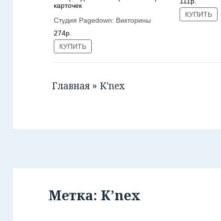
111р.
карточек
КУПИТЬ
Студия Pagedown:
Викторины
274р.
КУПИТЬ
Главная
»
K'nex
Метка: K’nex