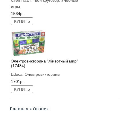
Степ Пазл:
Твой кругозор. Учебные
игры
1534р.
КУПИТЬ
Электровикторина "Животный мир"
(17484)
Educa:
Электровикторины
1701р.
КУПИТЬ
Главная
»
Огонек