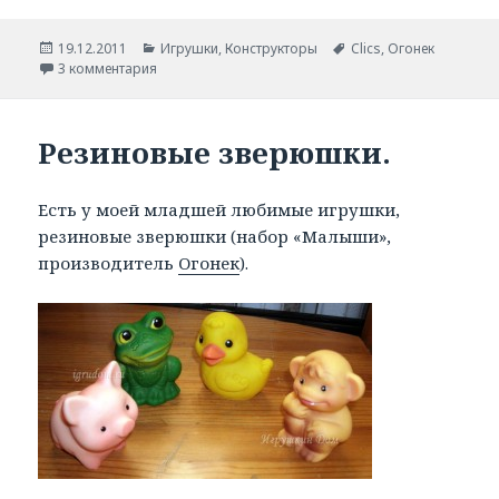
Опубликовано
19.12.2011
Рубрики
Игрушки
,
Конструкторы
Метки
Clics
,
Огонек
3 комментария
Резиновые зверюшки.
Есть у моей младшей любимые игрушки,
резиновые зверюшки (набор «Малыши»,
производитель
Огонек
).