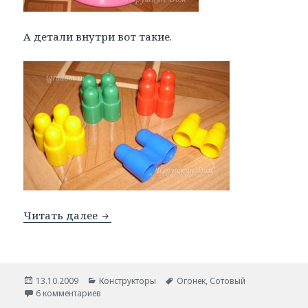
А детали внутри вот такие.
Читать далее
Сотовый конструктор фирмы Огонек.
Опубликовано
13.10.2009
Рубрики
Конструкторы
Метки
Огонек
,
Сотовый
6 комментариев