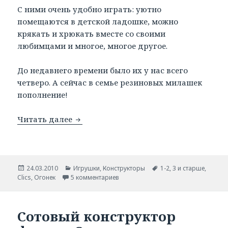
С ними очень удобно играть: уютно
помещаются в детской ладошке, можно
крякать и хрюкать вместе со своими
любимцами и многое, многое другое.
До недавнего времени было их у нас всего
четверо. А сейчас в семье резиновых милашек
пополнение!
Читать далее
Резиновые зверюшки.
Опубликовано
24.03.2010
Рубрики
Игрушки
,
Конструкторы
Метки
1-2
,
3 и старше
,
Clics
,
Огонек
5 комментариев
Сотовый конструктор