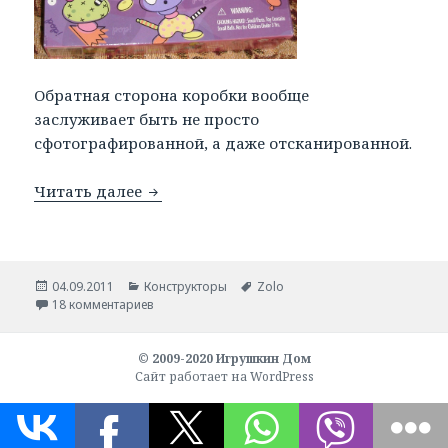
Обратная сторона коробки вообще
заслуживает быть не просто
сфотографированной, а даже отсканированной.
Читать далее
Мини-конструктор Zolo.
Опубликовано
04.09.2011
Рубрики
Конструкторы
Метки
Zolo
18 комментариев
© 2009-2020
Игрушкин Дом
Сайт работает на WordPress