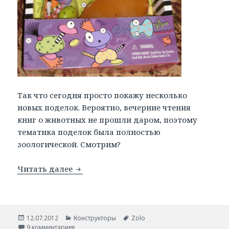
Так что сегодня просто покажу несколько
новых поделок. Вероятно, вечерние чтения
книг о животных не прошли даром, поэтому
тематика поделок была полностью
зоологической. Смотрим?
Читать далее
Зоо из Zolo.
Опубликовано
12.07.2012
Рубрики
Конструкторы
Метки
Zolo
9 комментариев