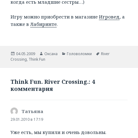
когда есть младшие сестры…)
Игру можно приобрести в магазине
Игровед
, а
также в
Лабиринте
.
Опубликовано
04.05.2009
Автор
Оксана
Рубрики
Головоломки
Метки
River
Crossing
,
Think Fun
Think Fun. River Crossing.: 4
комментария
Татьяна
:
29.01.2010 в 17:19
Уже есть, мы купили и очень довольны.