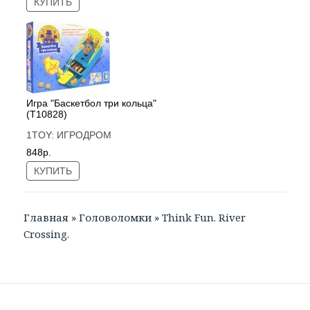
КУПИТЬ
Игра "Баскетбол три кольца"
(Т10828)
1TOY:
ИГРОДРОМ
848р.
КУПИТЬ
Главная
»
Головоломки
»
Think Fun. River
Crossing.