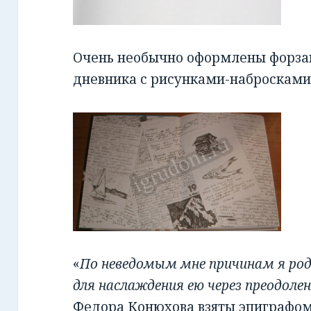
Очень необычно оформлены форзац
дневника с рисунками-набросками
«
По неведомым мне причинам я роди
для наслаждения ею через преодоле
Федора Конюхова взяты эпиграфом к