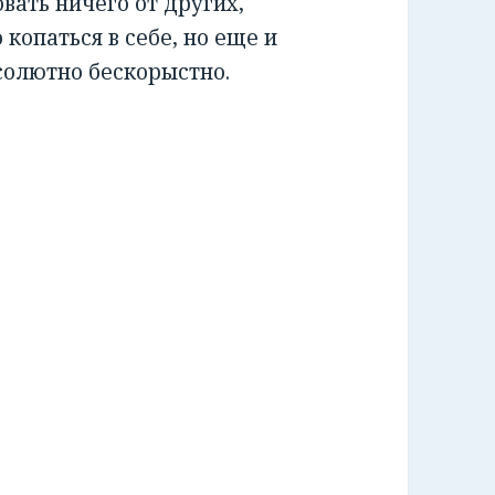
овать ничего от других,
копаться в себе, но еще и
солютно бескорыстно.