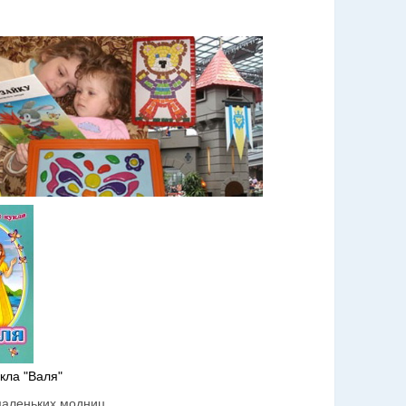
кла "Валя"
маленьких модниц