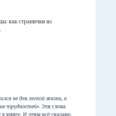
ы: как странички из
.
лся не для легкой жизни, а
ние трудностей
«. Эти слова
 книге. И этим всё сказано.