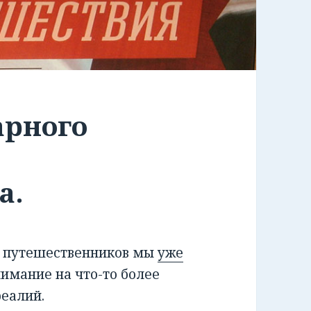
арного
а.
х путешественников мы
уже
нимание на что-то более
реалий.