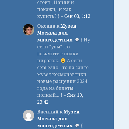
стоит,, Найди и
покажи,, и как
купить? } –
Сен 03, 1:13
Оксана к
Музеи
Москвы для
многодетных.
{ Ну
если "увы", то
возьмите с полки
пирожок.
А если
серьезно - то на сайте
музея космонавтики
новые расценки 2024
года на билеты:
полный... } –
Янв 19,
23:42
Василий к
Музеи
Москвы для
многодетных.
{