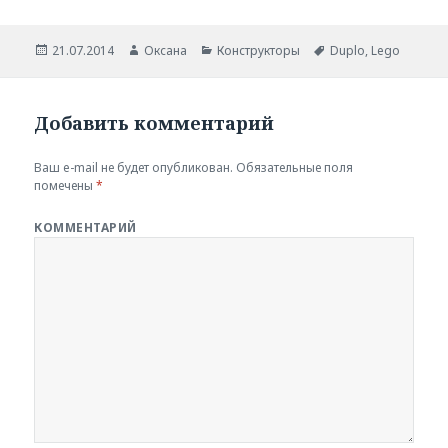
Опубликовано
21.07.2014
Автор
Оксана
Рубрики
Конструкторы
Метки
Duplo
,
Lego
Добавить комментарий
Ваш e-mail не будет опубликован.
Обязательные поля
помечены
*
КОММЕНТАРИЙ