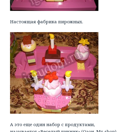
Настоящая фабрика пирожных.
А это еще один набор с продуктами,
называется «
Веселый пикник
» (
Озон
,
My-shop
).