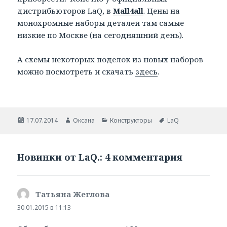
дистрибьюторов LaQ, в
Mall4all
. Цены на
монохромные наборы деталей там самые
низкие по Москве (на сегодняшний день).
А схемы некоторых поделок из новых наборов
можно посмотреть и скачать
здесь
.
Опубликовано
17.07.2014
Автор
Оксана
Рубрики
Конструкторы
Метки
LaQ
Новинки от LaQ.: 4 комментария
Татьяна Жеглова
:
30.01.2015 в 11:13