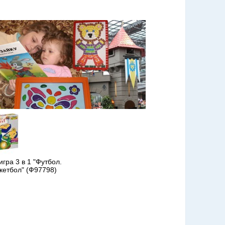
гра 3 в 1 "Футбол.
скетбол" (Ф97798)