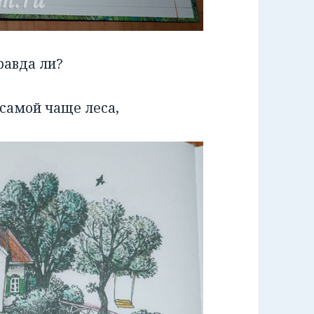
равда ли?
 самой чаще леса,