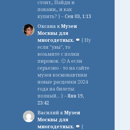
стоит,, Найди и
покажи,, и как
купить? } –
Сен 03, 1:13
Оксана к
Музеи
Москвы для
многодетных.
{ Ну
если "увы", то
возьмите с полки
пирожок. 🙂 А если
серьезно - то на сайте
музея космонавтики
новые расценки 2024
года на билеты:
полный... } –
Янв 19,
23:42
Василий к
Музеи
Москвы для
многодетных.
{