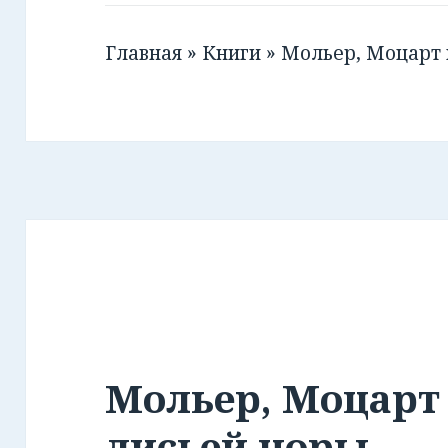
Главная
»
Книги
»
Мольер, Моцарт 
Мольер, Моцарт 
лисьей норы.