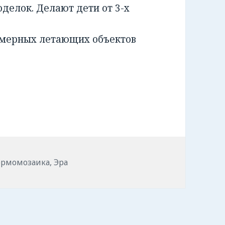
оделок. Делают дети от 3-х
хмерных летающих объектов
етки
ермомозаика
,
Эра