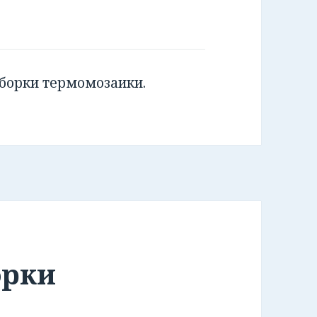
сборки термомозаики.
орки