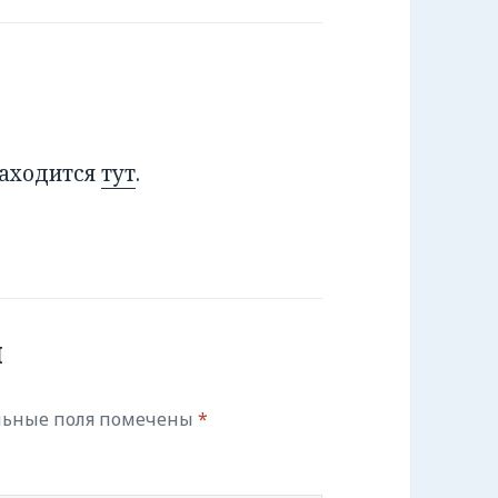
находится
тут
.
й
льные поля помечены
*