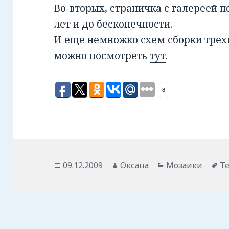
Во-вторых,
страничка
с галереей п
лет и до бесконечности.
И еще немножко схем сборки тре
можно посмотреть
тут
.
8
Опубликовано
09.12.2009
Автор
Оксана
Рубрики
Мозаики
М
Т