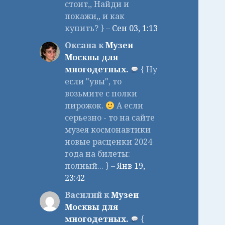
стоит,, Найди и
покажи,, и как
купить? } –
Сен 03, 1:13
Оксана к
Музеи
Москвы для
многодетных.
{ Ну
если "увы", то
возьмите с полки
пирожок.
А если
серьезно - то на сайте
музея космонавтики
новые расценки 2024
года на билеты:
полный... } –
Янв 19,
23:42
Василий к
Музеи
Москвы для
многодетных.
{