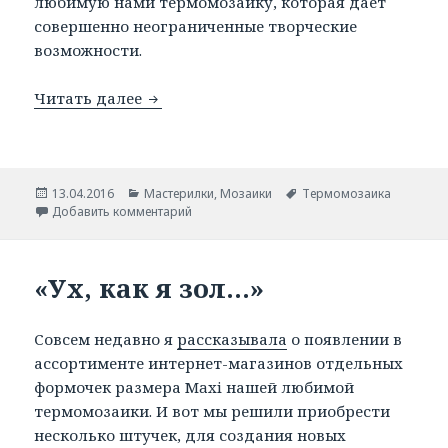
любимую нами термомозаику, которая даёт
совершенно неограниченные творческие
возможности.
Читать далее
Английские буквы из термомозаики.
Опубликовано
13.04.2016
Рубрики
Мастерилки
,
Мозаики
Метки
Термомозаика
Добавить комментарий
«Ух, как я зол…»
Совсем недавно я
рассказывала
о появлении в
ассортименте интернет-магазинов отдельных
формочек размера Maxi нашей любимой
термомозаики. И вот мы решили приобрести
несколько штучек, для создания новых