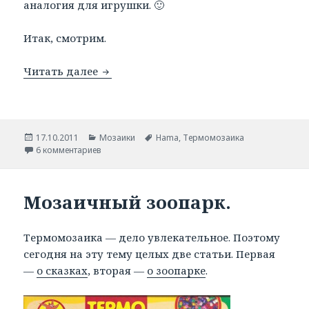
аналогия для игрушки. 🙂
Итак, смотрим.
Читать далее
Термомозаика Hama (maxi, midi, mini)
Опубликовано
17.10.2011
Рубрики
Мозаики
Метки
Hama
,
Термомозаика
6 комментариев
Мозаичный зоопарк.
Термомозаика — дело увлекательное. Поэтому
сегодня на эту тему целых две статьи. Первая
—
о сказках
, вторая —
о зоопарке
.