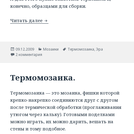
конечно, образцами для сборки.
Читать далее
Образцы для сборки термомозаики.
Опубликовано
09.12.2009
Рубрики
Мозаики
Метки
Термомозаика
,
Эра
2 комментария
Термомозаика.
Термомозаика — это мозаика, фишки которой
крепко-накрепко соединяются друг с другом
после термической обработки (проглаживания
утюгом через кальку). Готовыми поделками
можно играть, их можно дарить, вешать на
стены и тому подобное.