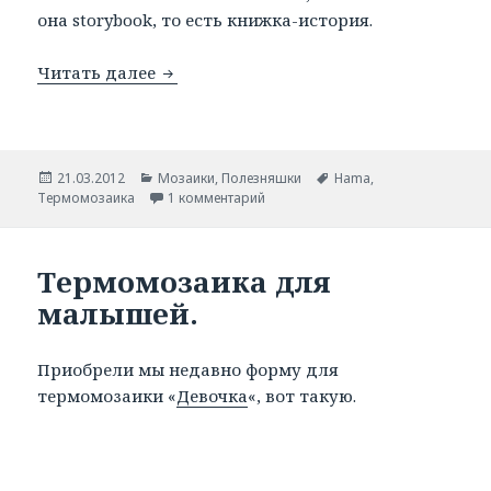
она storybook, то есть книжка-история.
Читать далее
Книжка со схемами малышовой термо
Опубликовано
21.03.2012
Рубрики
Мозаики
,
Полезняшки
Метки
Hama
,
Термомозаика
1 комментарий
Термомозаика для
малышей.
Приобрели мы недавно форму для
термомозаики «
Девочка
«, вот такую.