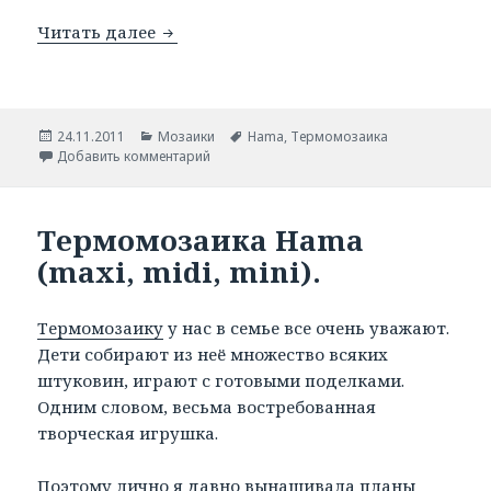
Читать далее
Термомозаика для малышей.
Опубликовано
24.11.2011
Рубрики
Мозаики
Метки
Hama
,
Термомозаика
Добавить комментарий
Термомозаика Hama
(maxi, midi, mini).
Термомозаику
у нас в семье все очень уважают.
Дети собирают из неё множество всяких
штуковин, играют с готовыми поделками.
Одним словом, весьма востребованная
творческая игрушка.
Поэтому лично я давно вынашивала планы