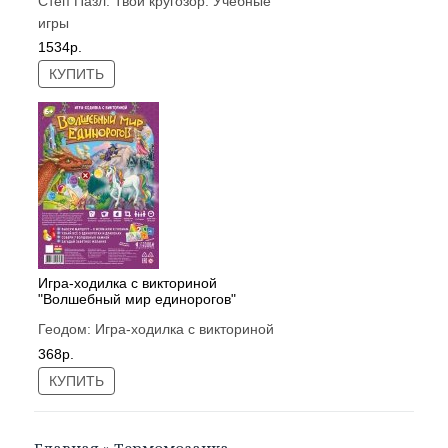
Степ Пазл:
Твой кругозор. Учебные
игры
1534р.
КУПИТЬ
Игра-ходилка с викториной
"Волшебный мир единорогов"
Геодом:
Игра-ходилка с викториной
368р.
КУПИТЬ