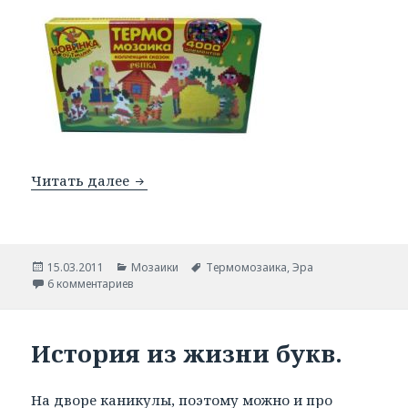
Читать далее
Сказки из термомозаики.
Опубликовано
15.03.2011
Рубрики
Мозаики
Метки
Термомозаика
,
Эра
6 комментариев
История из жизни букв.
На дворе каникулы, поэтому можно и про