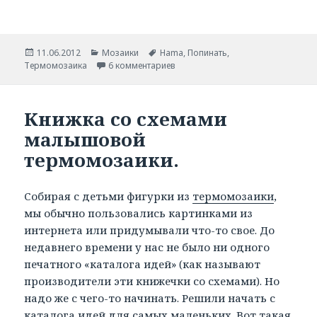
Опубликовано
11.06.2012
Рубрики
Мозаики
Метки
Hama
,
Попинать
,
Термомозаика
6 комментариев
Книжка со схемами
малышовой
термомозаики.
Собирая с детьми фигурки из
термомозаики
,
мы обычно пользовались картинками из
интернета или придумывали что-то свое. До
недавнего времени у нас не было ни одного
печатного «каталога идей» (как называют
производители эти книжечки со схемами). Но
надо же с чего-то начинать. Решили начать с
каталога идей для самых маленьких
. Вот такая