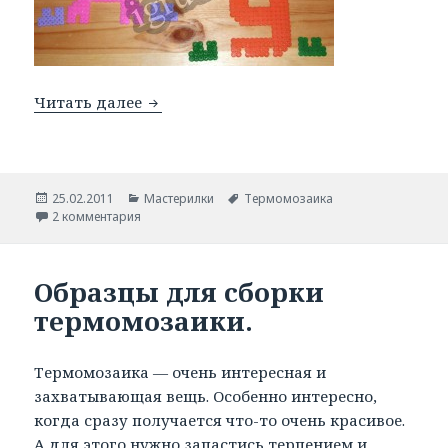
Читать далее
История из жизни букв.
Опубликовано
25.02.2011
Рубрики
Мастерилки
Метки
Термомозаика
2 комментария
Образцы для сборки
термомозаики.
Термомозаика — очень интересная и
захватывающая вещь. Особенно интересно,
когда сразу получается что-то очень красивое.
А для этого нужно запастись терпением и,