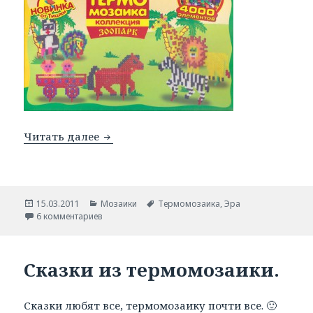
Читать далее
Мозаичный зоопарк.
Опубликовано
15.03.2011
Рубрики
Мозаики
Метки
Термомозаика
,
Эра
6 комментариев
Сказки из термомозаики.
Сказки любят все, термомозаику почти все. 🙂