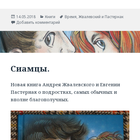
Опубликовано
14.05.2018
Рубрики
Книги
Метки
Время
,
Жвалевский и Пастернак
Добавить комментарий
Сиамцы.
Новая книга Андрея Жвалевского и Евгении
Пастернак о подростках, самых обычных и
вполне благополучных.