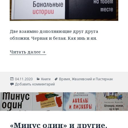
Две взаимно дополняющие друг друга
обложки. Черная и белая. Как инь и ян.
Читать далее
И снова Жвалевский и Пастернак.
Опубликовано
04.11.2020
Рубрики
Книги
Метки
Время
,
Жвалевский и Пастернак
Добавить комментарий
«Минус один» и другие.