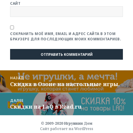
САЙТ
СОХРАНИТЬ МОЁ ИМЯ, EMAIL И АДРЕС САЙТА В ЭТОМ
БРАУЗЕРЕ ДЛЯ ПОСЛЕДУЮЩИХ МОИХ КОММЕНТАРИЕВ.
Навигация
НАЗАД
по
Скидка в Озоне на настольные игры.
Предыдущая
записям
запись:
ДАЛЕЕ
Скидки на LaQ в Read.ru
Следующая
запись:
© 2009-2020
Игрушкин Дом
Сайт работает на WordPress