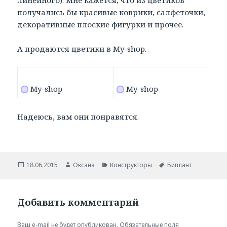
получались бы красивые коврики, салфеточки,
декоративные плоские фигурки и прочее.
А продаются цветики в My-shop.
My-shop
My-shop
Надеюсь, вам они понравятся.
Опубликовано
18.06.2015
Автор
Оксана
Рубрики
Конструкторы
Метки
Биплант
Добавить комментарий
Ваш e-mail не будет опубликован.
Обязательные поля