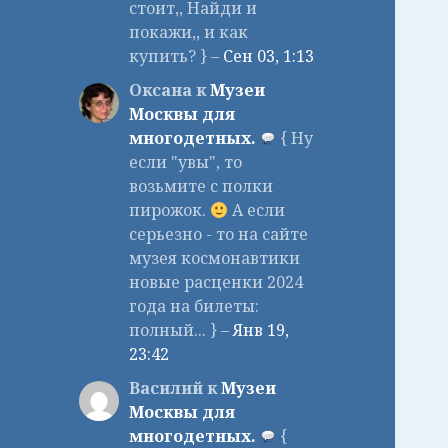
стоит,, Найди и
покажи,, и как
купить? } –
Сен 03, 1:13
Оксана к
Музеи
Москвы для
многодетных.
{ Ну
если "увы", то
возьмите с полки
пирожок.
А если
серьезно - то на сайте
музея космонавтики
новые расценки 2024
года на билеты:
полный... } –
Янв 19,
23:42
Василий к
Музеи
Москвы для
многодетных.
{