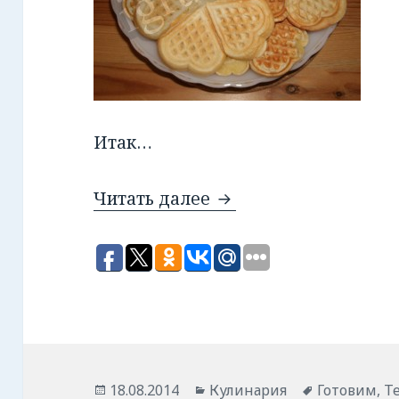
Итак…
Читать далее
Вафли.
Опубликовано
18.08.2014
Рубрики
Кулинария
Метки
Готовим
,
Т