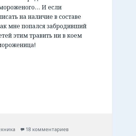
 мороженого… И если
исать на наличие в составе
 как мне попался забродивший
детей этим травить ни в коем
 мороженица!
енницы.
ехника
18 комментариев