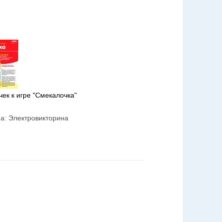
чек к игре "Смекалочка"
иа:
Электровикторина