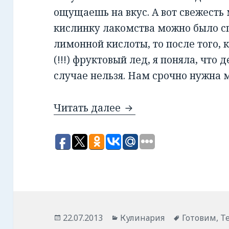
ощущаешь на вкус. А вот свежесть
кислинку лакомства можно было сп
лимонной кислоты, то после того,
(!!!) фруктовый лед, я поняла, что 
случае нельзя. Нам срочно нужна
Читать далее
Мороженое и морож
Опубликовано
22.07.2013
Рубрики
Кулинария
Метки
Готовим
,
Т