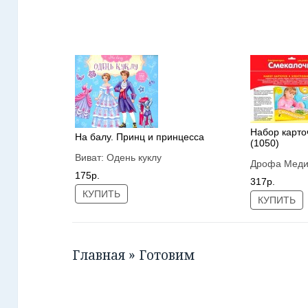
Набор карто
На балу. Принц и принцесса
(1050)
Виват:
Одень куклу
Дрофа Мед
175р.
317р.
КУПИТЬ
КУПИТЬ
Главная
»
Готовим