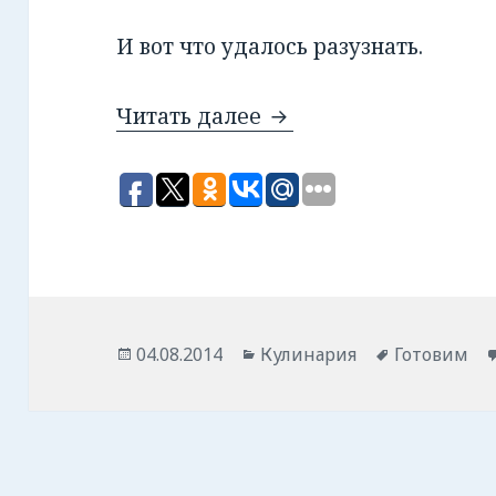
И вот что удалось разузнать.
Читать далее
И снова про морожен
Опубликовано
04.08.2014
Рубрики
Кулинария
Метки
Готовим